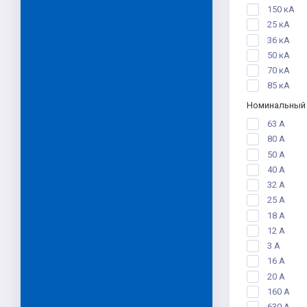
150 кА
25 кА
36 кА
50 кА
70 кА
85 кА
Номинальный
63 А
80 А
50 А
40 А
32 А
25 А
18 А
12 А
3 А
16 А
20 А
160 А
630 А