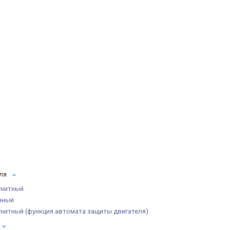
ля
гнитный
нный
нитный (функция автомата защиты двигателя)