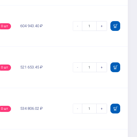
604 943.40 ₽
-
+
0 шт
521 653.45 ₽
-
+
0 шт
534 806.02 ₽
-
+
0 шт