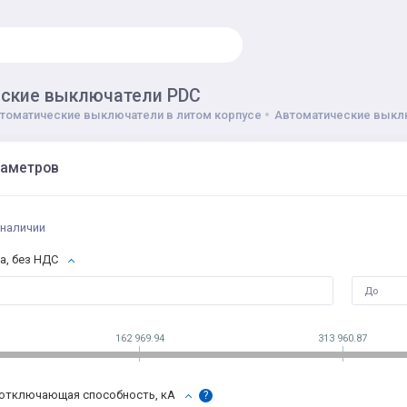
ские выключатели PDC
томатические выключатели в литом корпусе
Автоматические выкл
раметров
 наличии
а, без НДС
162 969.94
313 960.87
отключающая способность, кА
?