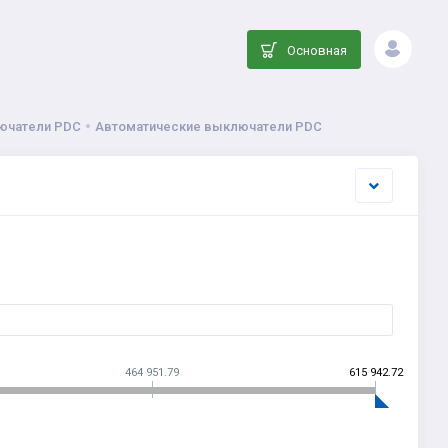
Основная
ючатели PDC
Автоматические выключатели PDC
464 951.79
615 942.72