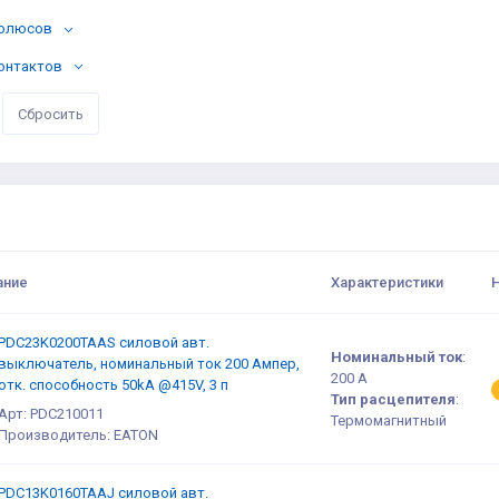
полюсов
онтактов
ание
Характеристики
PDC23K0200TAAS силовой авт.
Номинальный ток
:
выключатель, номинальный ток 200 Ампер,
200 А
отк. способность 50kA @415V, 3 п
Тип расцепителя
:
Арт: PDC210011
Термомагнитный
Производитель: EATON
PDC13K0160TAAJ силовой авт.