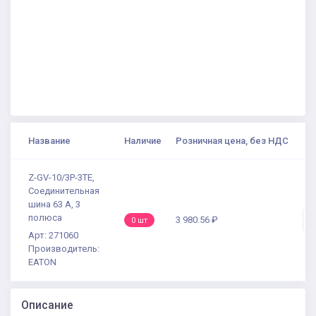
Название
Наличие
Розничная цена, без НДС
К
Z-GV-10/3P-3TE,
Соединительная
шина 63 А, 3
полюса
3 980.56 ₽
-
0 шт
Арт: 271060
Производитель:
EATON
Описание