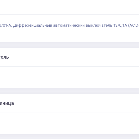
/01-A, Дифференциальный автоматический выключатель 13/0,1А (AC,DC)
тель
диница