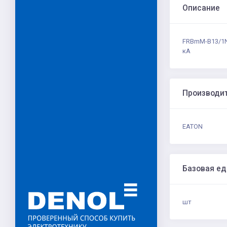
Описание
FRBmM-B13/1N
кА
Производи
EATON
Базовая е
шт