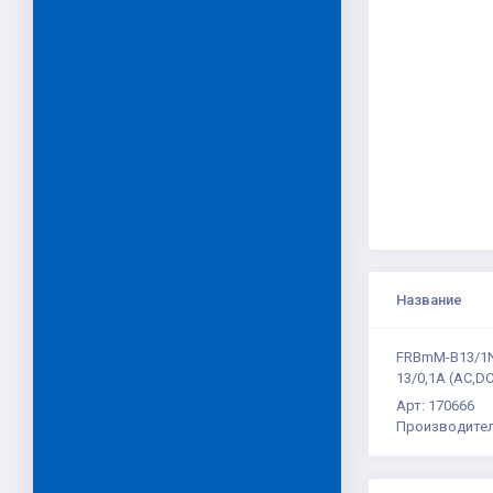
Название
FRBmM-B13/1N
13/0,1А (AC,D
Арт: 170666
Производител