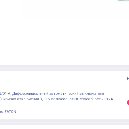
/01-A, Дифференциальный автоматический выключатель
C), кривая отключения В, 1+N полюсов, откл. способность 10 кА
ь: EATON