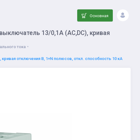
Основная
ыключатель 13/0,1А (AC,DC), кривая
ального тока
кривая отключения В, 1+N полюсов, откл. способность 10 кА