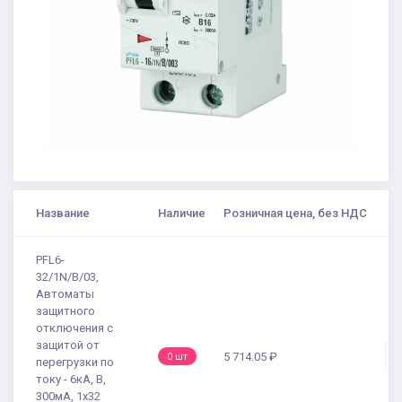
Название
Наличие
Розничная цена, без НДС
К
PFL6-
32/1N/B/03,
Автоматы
защитного
отключения с
защитой от
-
5 714.05 ₽
0 шт
перегрузки по
току - 6кА, B,
300мА, 1x32