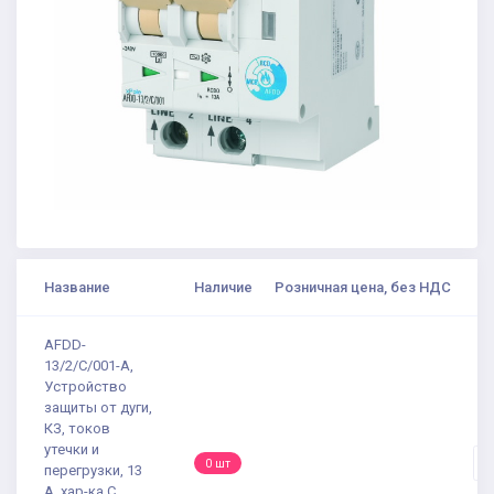
Название
Наличие
Розничная цена, без НДС
К
AFDD-
13/2/C/001-A,
Устройство
защиты от дуги,
КЗ, токов
утечки и
-
0 шт
перегрузки, 13
А, хар-ка С,