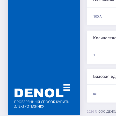
100 А
Количеств
1
Базовая е
шт
2026 ©
ООО ДЕНО