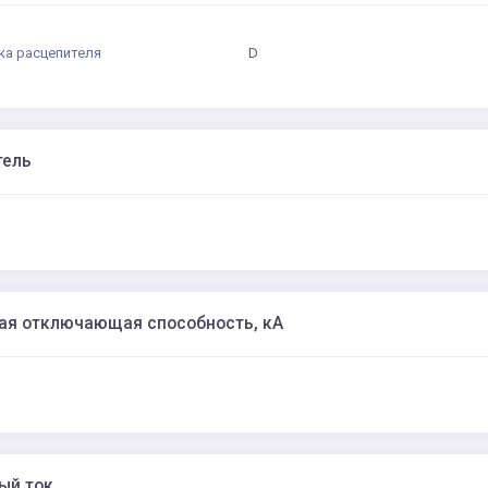
ка расцепителя
D
тель
ая отключающая способность, кА
ый ток