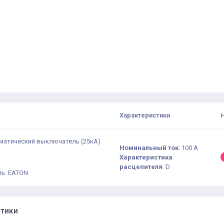
Характеристики
матический выключатель (25кА)
Номинальный ток
:
100 А
Характеристика
расцепителя
:
D
ь: EATON
стики