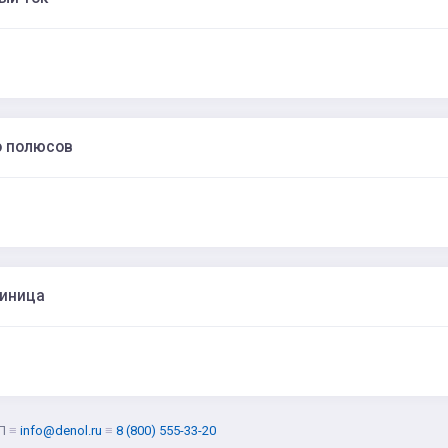
о полюсов
диница
Л
≡
info@denol.ru
≡
8 (800) 555-33-20