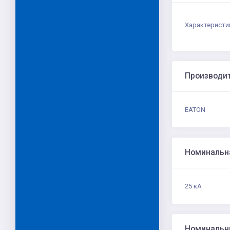
Характеристи
Производи
EATON
Номинальн
25 кА
Номинальн