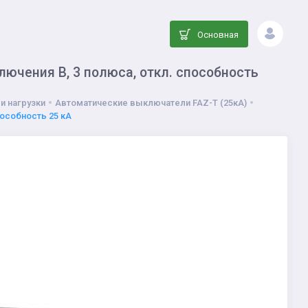
Основная
ючения В, 3 полюса, откл. способность
и нагрузки
Автоматические выключатели FAZ-T (25кА)
пособность 25 кА