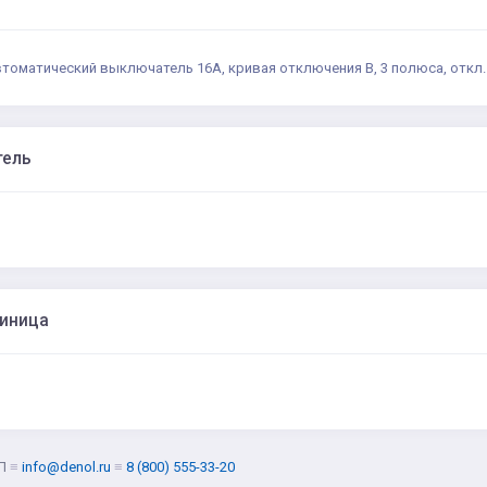
втоматический выключатель 16А, кривая отключения В, 3 полюса, откл.
тель
диница
Л
≡
info@denol.ru
≡
8 (800) 555-33-20