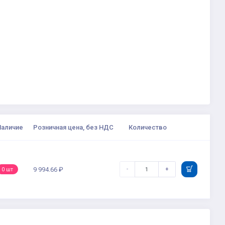
Наличие
Розничная цена, без НДС
Количество
-
+
9 994.66 ₽
0 шт