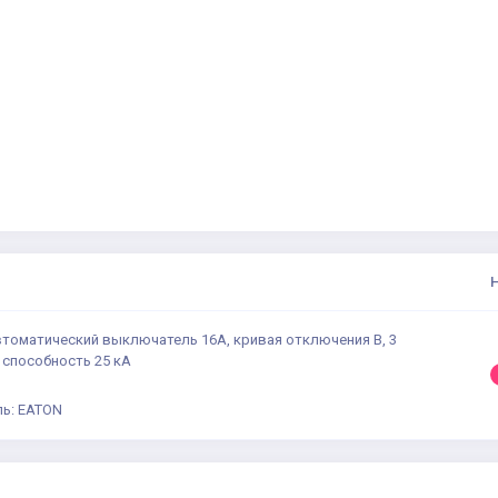
втоматический выключатель 16А, кривая отключения В, 3
 способность 25 кА
ь: EATON