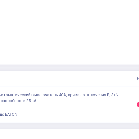
 Автоматический выключатель 40А, кривая отключения B, 3+N
 способность 25 кА
ь: EATON