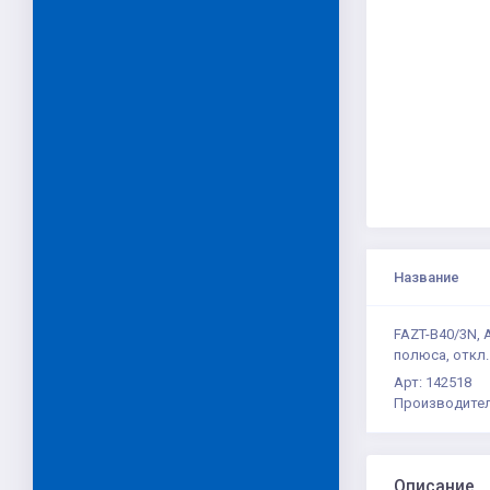
Название
FAZT-B40/3N,
полюса, откл.
Арт: 142518
Производител
Описание