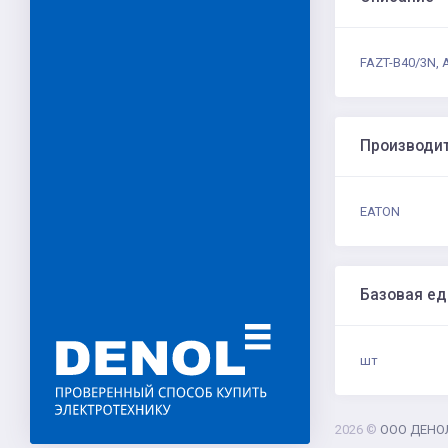
FAZT-B40/3N, 
Производи
EATON
Базовая е
шт
2026 ©
ООО ДЕНО