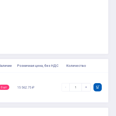
Наличие
Розничная цена, без НДС
Количество
-
+
15 562.75 ₽
0 шт