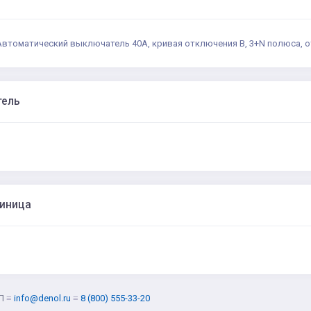
Автоматический выключатель 40А, кривая отключения B, 3+N полюса, о
тель
диница
Л
≡
info@denol.ru
≡
8 (800) 555-33-20