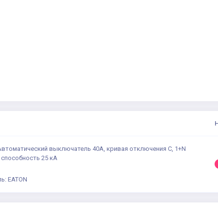
 Автоматический выключатель 40А, кривая отключения C, 1+N
 способность 25 кА
ь: EATON