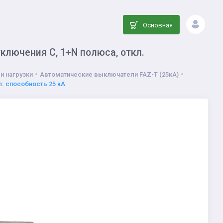
Основная
ключения C, 1+N полюса, откл.
и нагрузки
Автоматические выключатели FAZ-T (25кА)
л. способность 25 кА