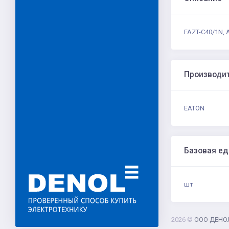
FAZT-C40/1N, 
Производи
EATON
Базовая е
шт
2026 ©
ООО ДЕНО