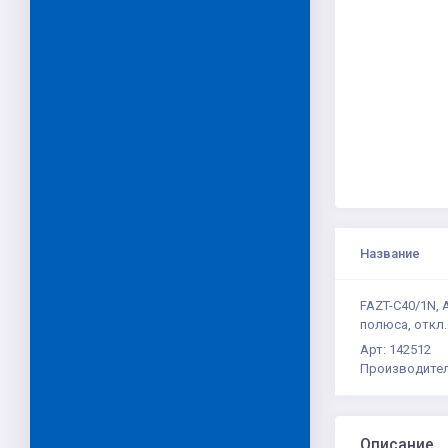
Название
FAZT-C40/1N,
полюса, откл.
Арт: 142512
Производител
Описание