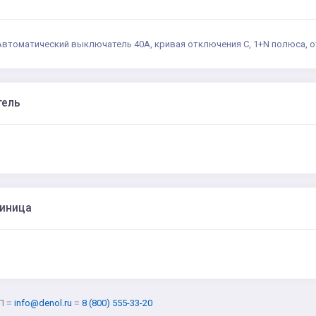
Автоматический выключатель 40А, кривая отключения C, 1+N полюса, о
тель
диница
Л
≡
info@denol.ru
≡
8 (800) 555-33-20