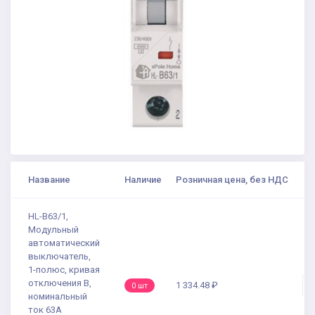
Название
Наличие
Розничная цена, без НДС
К
HL-B63/1,
Модульный
автоматический
выключатель,
1-полюс, кривая
отключения B,
1 334.48 ₽
-
0 шт
номинальный
ток 63А