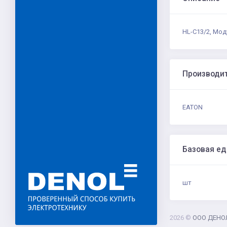
HL-C13/2, Мо
Производи
EATON
Базовая е
шт
2026 ©
ООО ДЕНО