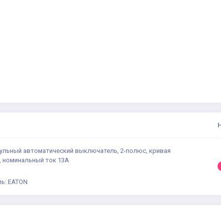
дульный автоматический выключатель, 2-полюс, кривая
, номинальный ток 13А
ь: EATON