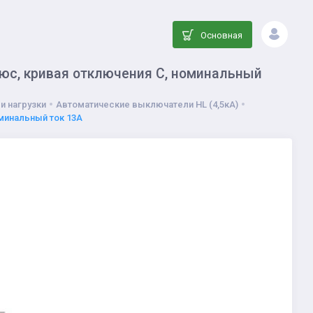
Основная
юс, кривая отключения C, номинальный
и нагрузки
Автоматические выключатели HL (4,5кА)
минальный ток 13А