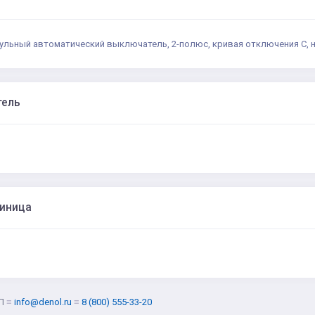
дульный автоматический выключатель, 2-полюс, кривая отключения C, 
тель
диница
Л
≡
info@denol.ru
≡
8 (800) 555-33-20