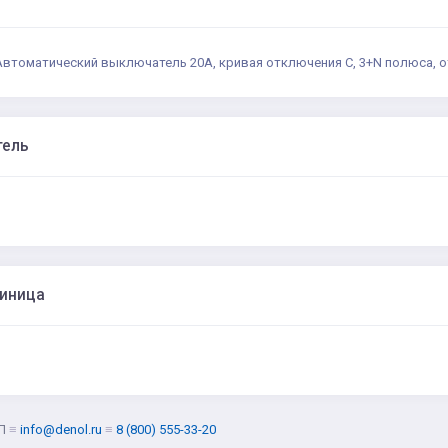
Автоматический выключатель 20А, кривая отключения С, 3+N полюса, о
тель
диница
Л
≡
info@denol.ru
≡
8 (800) 555-33-20