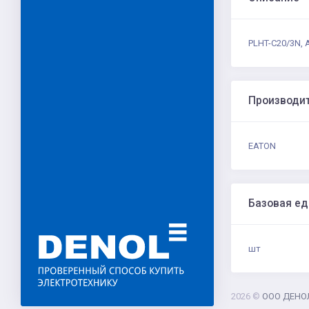
PLHT-C20/3N, 
Производи
EATON
Базовая е
шт
2026 ©
ООО ДЕНО