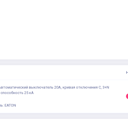
 Автоматический выключатель 20А, кривая отключения С, 3+N
 способность 25 кА
ь: EATON