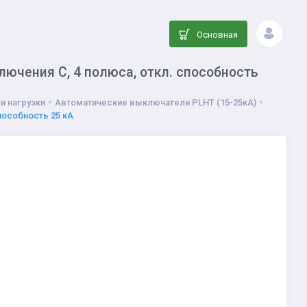
Основная
ючения С, 4 полюса, откл. способность
и нагрузки
Автоматические выключатели PLHT (15-25кА)
пособность 25 кА