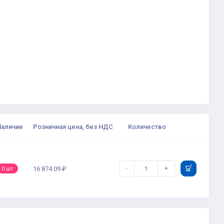
Наличие
Розничная цена, без НДС
Количество
-
+
16 874.09 ₽
0 шт