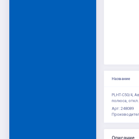
Название
PLHT-C50/4, А
полюса, откл.
Арт: 248089
Производител
Описание