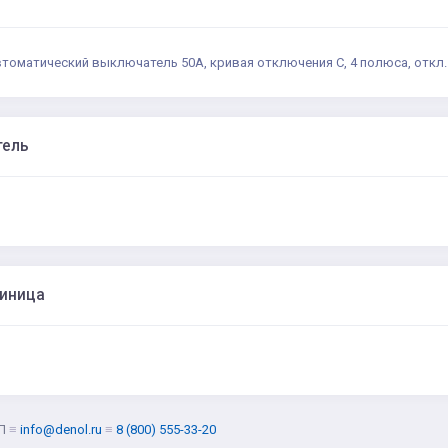
втоматический выключатель 50А, кривая отключения С, 4 полюса, откл.
тель
диница
Л
≡
info@denol.ru
≡
8 (800) 555-33-20