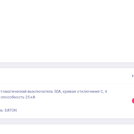
втоматический выключатель 50А, кривая отключения С, 4
 способность 25 кА
ь: EATON