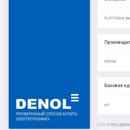
PLHT-C50/4, А
Производи
EATON
Базовая е
шт
2026 ©
ООО ДЕНО