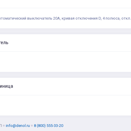
втоматический выключатель 20А, кривая отключения D, 4 полюса, откл.
тель
диница
Л
≡
info@denol.ru
≡
8 (800) 555-33-20