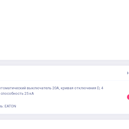
втоматический выключатель 20А, кривая отключения D, 4
 способность 25 кА
ь: EATON