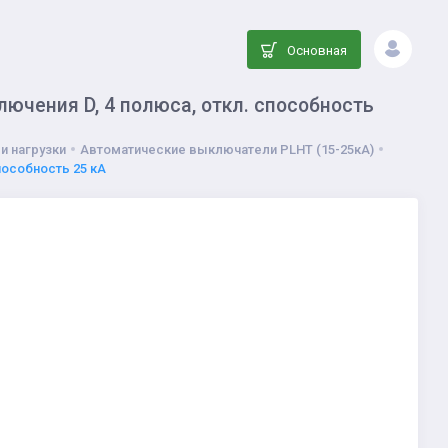
Основная
ючения D, 4 полюса, откл. способность
и нагрузки
Автоматические выключатели PLHT (15-25кА)
пособность 25 кА