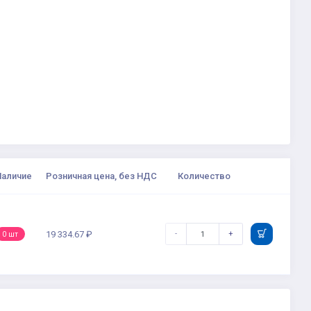
Наличие
Розничная цена, без НДС
Количество
-
+
19 334.67 ₽
0 шт