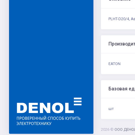
PLHT-D20/4, А
Производи
EATON
Базовая е
шт
2026 ©
ООО ДЕНО