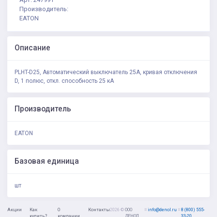
Производитель:
EATON
Описание
PLHT-D25, Автоматический выключатель 25А, кривая отключения
D, 1 полюс, откл. способность 25 кА
Производитель
EATON
Базовая единица
шт
Акции
Как
О
Контакты
2026 ©
ООО
≡
info@denol.ru
≡
8 (800) 555-
купить?
компании
ДЕНОЛ
33-20