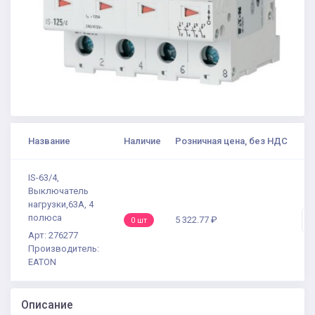
Название
Наличие
Розничная цена, без НДС
К
IS-63/4,
Выключатель
нагрузки,63А, 4
полюса
5 322.77 ₽
-
0 шт
Арт: 276277
Производитель:
EATON
Описание