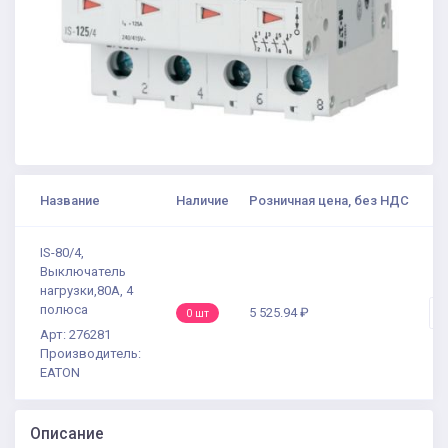
Название
Наличие
Розничная цена, без НДС
К
IS-80/4,
Выключатель
нагрузки,80А, 4
полюса
5 525.94 ₽
-
0 шт
Арт: 276281
Производитель:
EATON
Описание