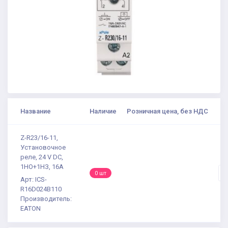
Название
Наличие
Розничная цена, без НДС
К
Z-R23/16-11,
Установочное
реле, 24 V DC,
1НО+1НЗ, 16A
-
0 шт
Арт: ICS-
R16D024B110
Производитель:
EATON