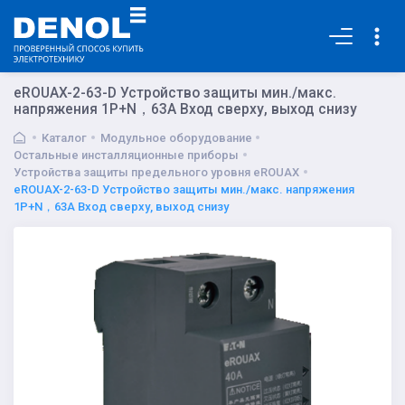
Основная
eROUAX-2-63-D Устройство защиты мин./макс.
напряжения 1P+N，63A Вход сверху, выход снизу
Каталог
Модульное оборудование
Остальные инсталляционные приборы
Устройства защиты предельного уровня eROUAX
eROUAX-2-63-D Устройство защиты мин./макс. напряжения
1P+N，63A Вход сверху, выход снизу