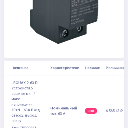
Название
Характеристики
Наличие
Розничная ц
eROUAX-2-63-D
Устройство
защиты мин./
макс.
напряжения
Номинальный
1P+N，63A Вход
6 565.43 ₽
0 шт
ток
:
63 А
сверху, выход
снизу
Арт: CBE00821