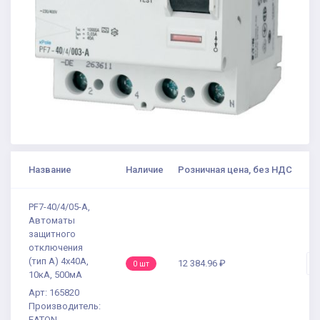
Название
Наличие
Розничная цена, без НДС
К
PF7-40/4/05-A,
Автоматы
защитного
отключения
(тип А) 4x40A,
12 384.96 ₽
-
0 шт
10кА, 500мА
Арт: 165820
Производитель:
EATON