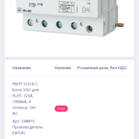
Название
Наличие
Розничная цена, без НДС
К
PBHT-125/4/1,
Блок УЗО для
PLHT, 125A,
1000мА, 4
полюса, тип
-
0 шт
АС
Арт: 248815
Производитель:
EATON