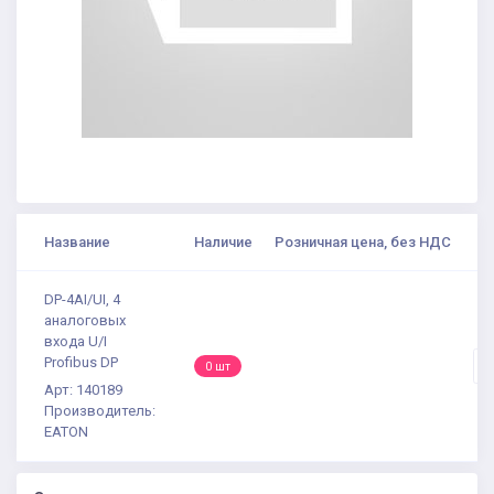
Название
Наличие
Розничная цена, без НДС
К
DP-4AI/UI, 4
аналоговых
входа U/I
Profibus DP
-
0 шт
Арт: 140189
Производитель:
EATON