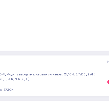
PI, Модуль ввода аналоговых сигналов , XI / ON , 24VDC , 2 AI (
 E, J, K, N, R , S, T )
ь: EATON