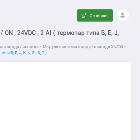
Основная
N , 24VDC , 2 AI ( термопар типа B, E, J,
ли ввода / вывода
Модули системы ввода / вывода XN300
B, E, J, K, N, R , S, T )