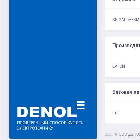
XN-2AI-THERMO-
Производи
EATON
Базовая е
шт
2026 ©
ООО ДЕНО