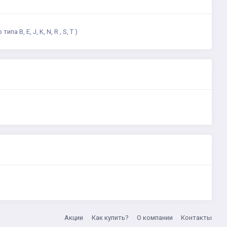
 B, E, J, K, N, R , S, T )
Акции
Как купить?
О компании
Контакты