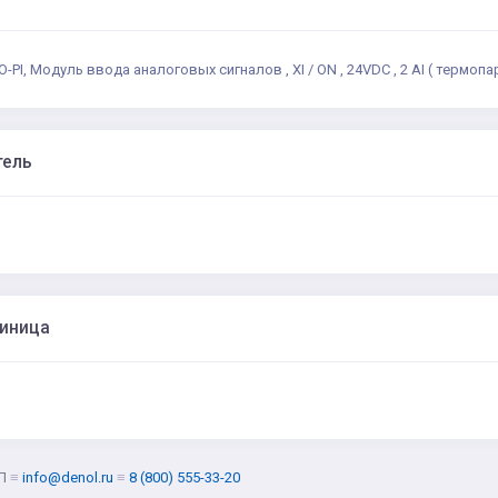
PI, Модуль ввода аналоговых сигналов , XI / ON , 24VDC , 2 AI ( термопар типа
тель
диница
Л
≡
info@denol.ru
≡
8 (800) 555-33-20