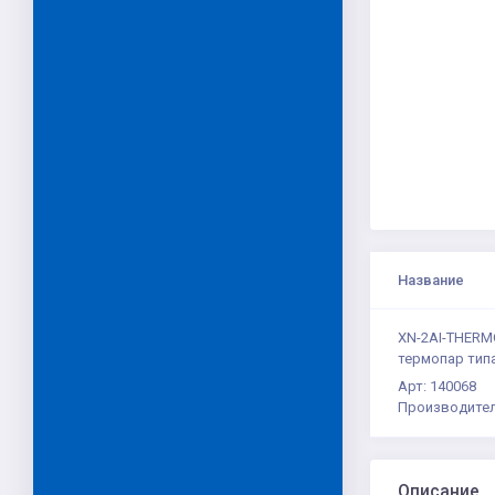
Название
XN-2AI-THERMO-
термопар типа B,
Арт: 140068
Производител
Описание