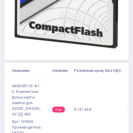
Название
Наличие
Розничная цена, без НДС
К
MEMORY-CF-A1-
S, Компактная
флэш-карты
памяти для
XV200 , XVH300 ,
8 747.44 ₽
-
0 шт
XV (Д) 400
Арт: 139528
Производитель:
EATON