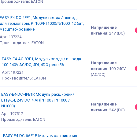
Производитель: EATON
EASY-E4-DC-4PE1, Модуль ввода / вывода
для термопары, PT100/PT1000/Ni1000, 12 бит,
Напряжение
масштабирование
питания
:
24V (DC)
Арт: 197224
Производитель: EATON
EASY-E4-AC-8RE1, Модуль ввода / вывода
Напряжение
100-240V AC/DC, 4DI, 4DO реле 5А
питания
:
100-240V
Арт: 197221
(AC/DC)
Производитель: EATON
EASY-E4-DC-4PE1P, Модуль расширения
Easy-E4, 24V DC, 4 AI (PT100 / PT1000 /
Напряжение
Ni1000)
питания
:
24V (DC)
Арт: 197517
Производитель: EATON
EASY-E4-DC-6AE1P, Модуль расширения