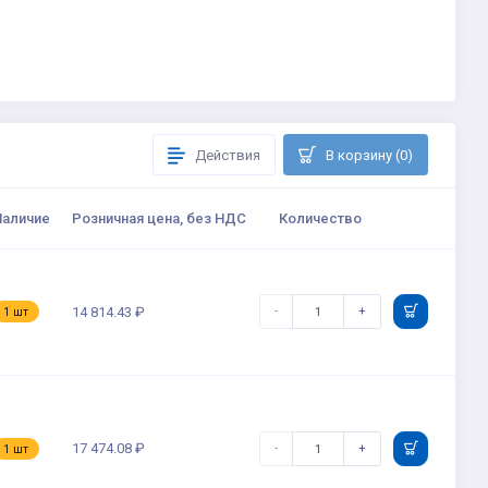
Действия
В корзину (0)
Наличие
Розничная цена, без НДС
Количество
-
+
14 814.43 ₽
1 шт
17 474.08 ₽
-
+
1 шт