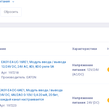
итания
ание
Характеристики
EASY-E4-UC-16RE1, Модуль ввода / вывода
Напряжение
12/24V DC, 24V AC, 8DI, 8DO реле 5А
питания
:
12V/24V
Арт: 197218
(AC/DC)
Производитель: EATON
EASY-E4-DC-6AE1, Модуль ввода / вывода
24V DC, 4AI/2AO 0-10V/ 0,4-20 мА, 20 бит,
Напряжение
каждый канал настраивается
питания
:
24V (DC)
Арт: 197223