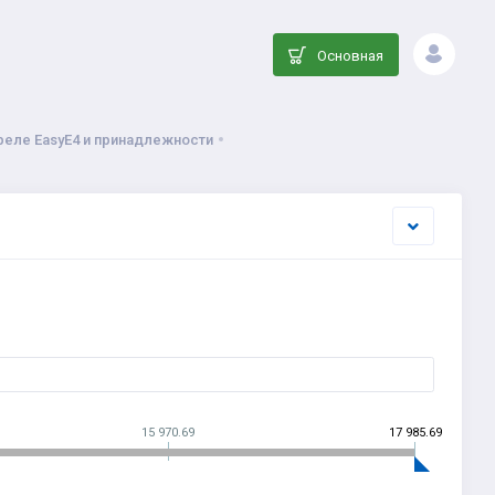
Основная
еле EasyE4 и принадлежности
15 970.69
17 985.69