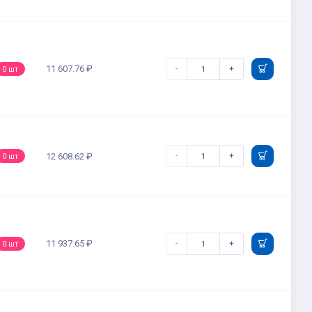
11 607.76 ₽
-
+
0 шт
-
+
12 608.62 ₽
0 шт
11 937.65 ₽
-
+
0 шт