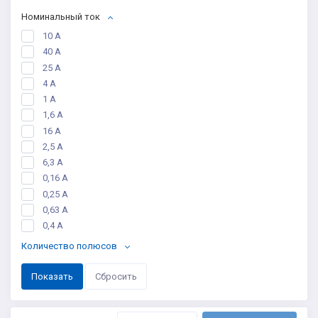
Номинальный ток
10 A
40 А
25 А
4 А
1 А
1,6 А
16 А
2,5 А
6,3 А
0,16 А
0,25 А
0,63 А
0,4 А
Количество полюсов