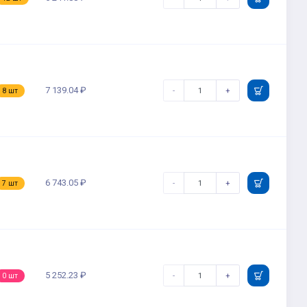
7 139.04 ₽
-
+
8 шт
6 743.05 ₽
-
+
7 шт
5 252.23 ₽
-
+
0 шт