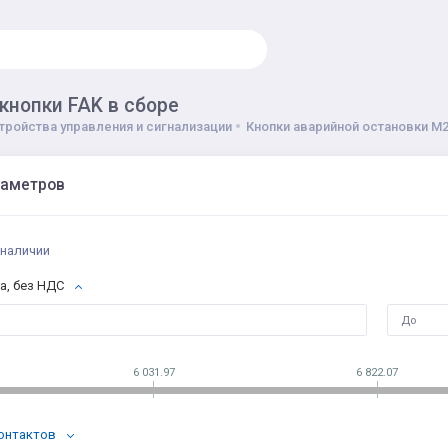
кнопки FAK в сборе
тройства управления и сигнализации
Кнопки аварийной остановки M2
раметров
 наличии
а, без НДС
6 031.97
6 822.07
онтактов