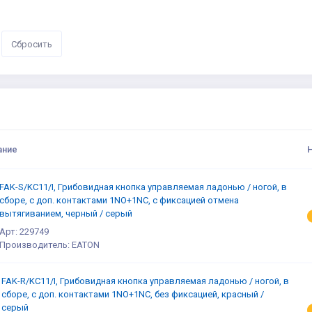
ание
FAK-S/KC11/I, Грибовидная кнопка управляемая ладонью / ногой, в
сборе, с доп. контактами 1NO+1NC, с фиксацией отмена
вытягиванием, черный / серый
Арт: 229749
Производитель: EATON
FAK-R/KC11/I, Грибовидная кнопка управляемая ладонью / ногой, в
сборе, с доп. контактами 1NO+1NC, без фиксацией, красный /
серый