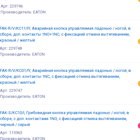
Арт: 229746
Производитель: EATON
FAK-R/V/KC11/IY, Аварийная кнопка управляемая ладонью / ногой, в
сборе, доп. контакты 1NO+1NC, с фиксацией отмена вытягиванием,
красный / желтый
Арт: 229748
Производитель: EATON
FAK-R/V/KC01/IY, Аварийная кнопка управляемая ладонью / ногой, в
сборе, доп. контакты 1NC, с фиксацией отмена вытягиванием,
красный / желтый
Арт: 229747
Производитель: EATON
FAK-S/KC10/I, Грибовидная кнопка управляемая ладонью / ногой, в
сборе, с доп. контактами 1NO, с фиксацией отмена вытягиванием,
черный / серый
Арт: 115963
Производитель: EATON