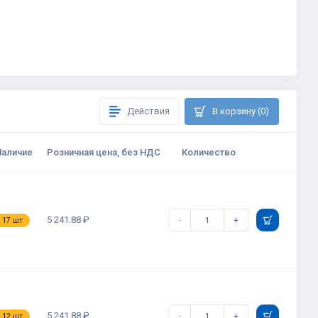
Действия
В корзину (0)
Наличие
Розничная цена, без НДС
Количество
5 241.88 ₽
-
+
17 шт
5 241.88 ₽
-
+
12 шт