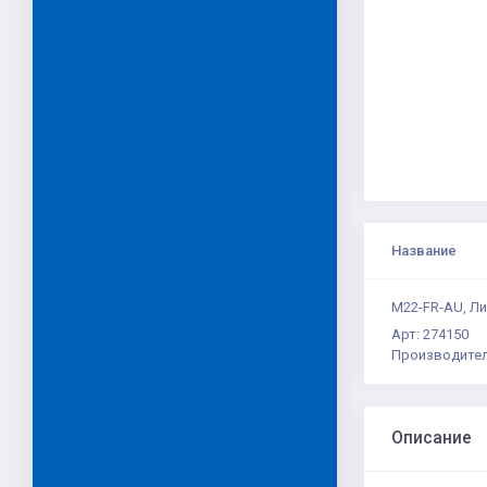
Название
M22-FR-AU, Л
Арт: 274150
Производител
Описание