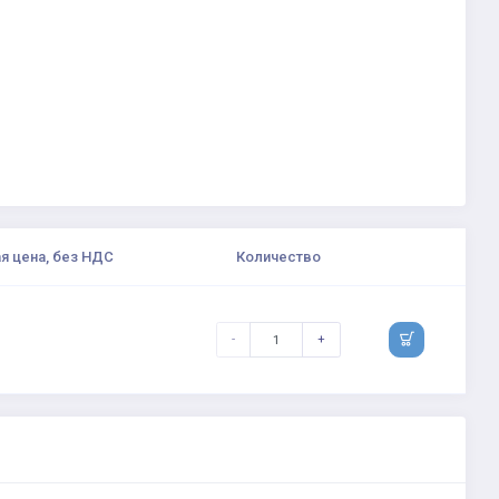
я цена, без НДС
Количество
-
+