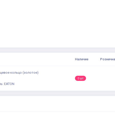
Наличие
Рознична
ицевое кольцо (золотое)
0 шт
ь: EATON