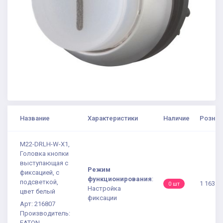
Название
Характеристики
Наличие
Рознич
M22-DRLH-W-X1,
Головка кнопки
выступающая с
Режим
фиксацией, с
функционирования
:
подсветкой,
1 163.6
0 шт
Настройка
цвет белый
фиксации
Арт: 216807
Производитель:
EATON