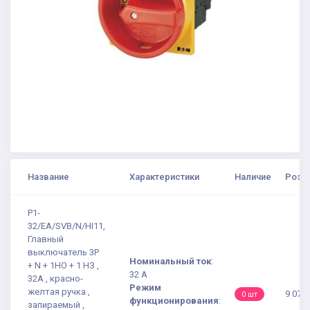
Название
Характеристики
Наличие
Розни
P1-
32/EA/SVB/N/HI11,
Главный
выключатель 3P
Номинальный ток
:
+ N + 1НО + 1 НЗ ,
32 А
32А , красно-
Режим
желтая ручка ,
9 077.
0 шт
функционирования
:
запираемый ,