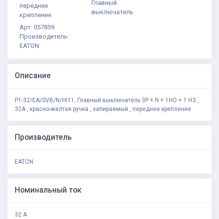
Главный
переднее
выключатель
крепление
Арт: 057859
Производитель:
EATON
Описание
P1-32/EA/SVB/N/HI11, Главный выключатель 3P + N + 1НО + 1 НЗ ,
32А , красно-желтая ручка , запираемый , переднее крепление
Производитель
EATON
Номинальный ток
32 А