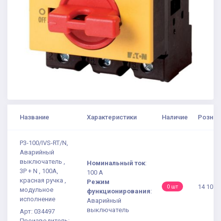
Название
Характеристики
Наличие
Рознич
P3-100/IVS-RT/N,
Аварийный
выключатель ,
Номинальный ток
:
3P + N , 100А,
100 А
красная ручка ,
Режим
14 107.
0 шт
модульное
функционирования
:
исполнение
Аварийный
выключатель
Арт: 034497
Производитель: