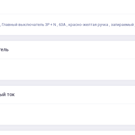
, Главный выключатель 3P + N , 63А , красно-желтая ручка , запираемый 
тель
ый ток