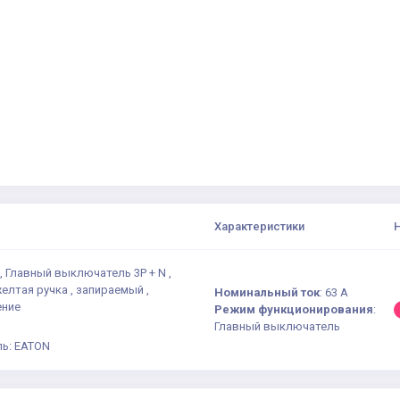
Характеристики
, Главный выключатель 3P + N ,
желтая ручка , запираемый ,
Номинальный ток
:
63 А
ение
Режим функционирования
:
Главный выключатель
ь: EATON