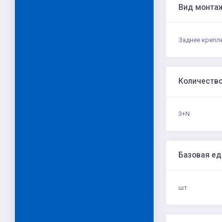
Вид монта
Заднее крепл
Количеств
3+N
Базовая е
шт