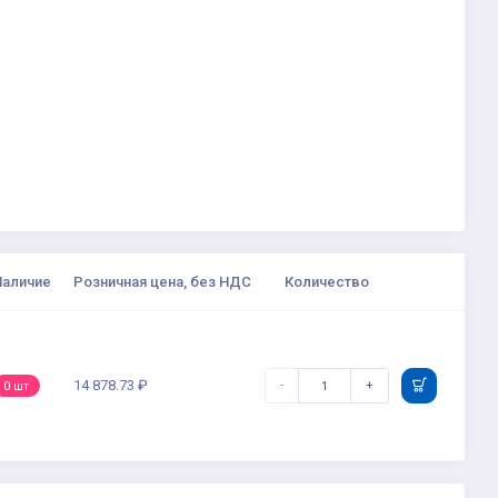
Наличие
Розничная цена, без НДС
Количество
14 878.73 ₽
-
+
0 шт