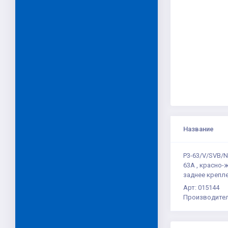
Название
P3-63/V/SVB/N
63А , красно-
заднее крепл
Арт: 015144
Производител