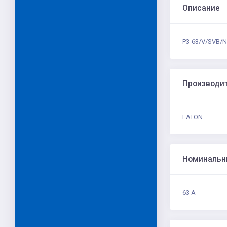
Описание
P3-63/V/SVB/N
Производи
EATON
Номинальн
63 А