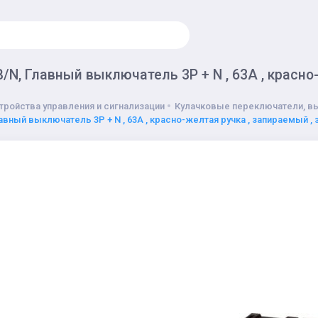
/N, Главный выключатель 3P + N , 63А , красно
тройства управления и сигнализации
Кулачковые переключатели, в
лавный выключатель 3P + N , 63А , красно-желтая ручка , запираемый ,