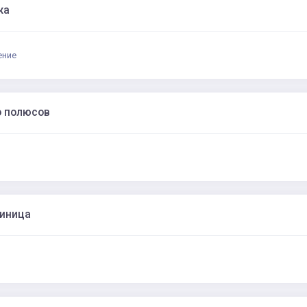
жа
ение
о полюсов
диница