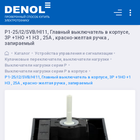
Основная
P1-25/I2/SVB/HI11, Главный выключатель в корпусе,
3P +1НО +1 НЗ , 25А , красно-желтая ручка ,
запираемый
Каталог
Устройства управления и сигнализации
Кулачковые переключатели, выключатели нагрузки
Выключатели нагрузки серии P
Выключатели нагрузки серии P в корпусе
P1-25/I2/SVB/HI11, Главный выключатель в корпусе, 3P +1НО +1
НЗ , 25А , красно-желтая ручка , запираемый