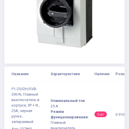
Название
Характеристики
Наличие
Рознич
P1-25/I2H/SVB-
SW/N, Главный
выключатель в
Номинальный ток
:
корпусе, 3P + N ,
25 А
25А, черная
Режим
6 910.0
0 шт
ручка ,
функционирования
:
запираемый
Главный
выключатель
Арт: 227863