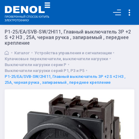
Основная
P1-25/EA/SVB-SW/2HI11, Главный выключатель 3P +2
S +2 НЗ , 25А, черная ручка , запираемый , переднее
крепление
Каталог
Устройства управления и сигнализации
Кулачковые переключатели, выключатели нагрузки
Выключатели нагрузки серии P
Выключатели нагрузки серий P1, P3 и P5
P1-25/EA/SVB-SW/2HI11, Главный выключатель 3P +2 S +2 НЗ ,
25А, черная ручка , запираемый , переднее крепление