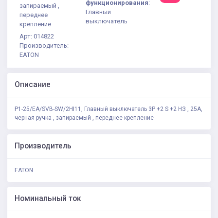
функционирования
:
запираемый ,
Главный
переднее
выключатель
крепление
Арт: 014822
Производитель:
EATON
Описание
P1-25/EA/SVB-SW/2HI11, Главный выключатель 3P +2 S +2 НЗ , 25А,
черная ручка , запираемый , переднее крепление
Производитель
EATON
Номинальный ток