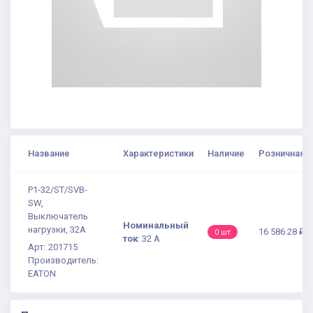
Название
Характеристики
Наличие
Розничная ц
P1-32/ST/SVB-
SW,
Выключатель
Номинальный
нагрузки, 32A
16 586.28 ₽
0 шт
ток
:
32 А
Арт: 201715
Производитель:
EATON