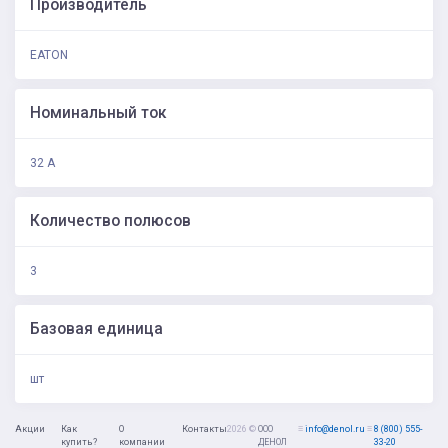
Производитель
EATON
Номинальный ток
32 А
Количество полюсов
3
Базовая единица
шт
Акции
Как
О
Контакты
2026 ©
ООО
≡
info@denol.ru
≡
8 (800) 555-
купить?
компании
ДЕНОЛ
33-20