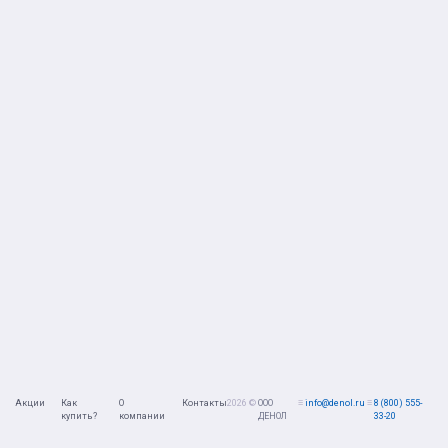
Акции
Как
О
Контакты
2026 ©
ООО
≡
info@denol.ru
≡
8 (800) 555-
купить?
компании
ДЕНОЛ
33-20