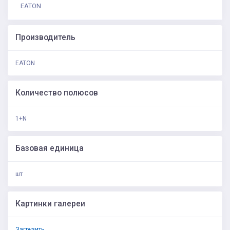
EATON
Производитель
EATON
Количество полюсов
1+N
Базовая единица
шт
Картинки галереи
Загрузить