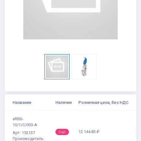
Название
Наличие
Розничная цена, без НДС
К
eRB6-
10/1/C/003-A
12 144.83 ₽
-
0 шт
Арт: 152137
Производитель: