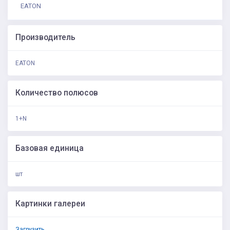
EATON
Производитель
EATON
Количество полюсов
1+N
Базовая единица
шт
Картинки галереи
Загрузить