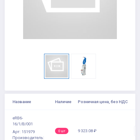
Название
Наличие
Розничная цена, без НДС
К
eRB6-
16/1/B/001
9 323.08 ₽
-
0 шт
Арт: 151979
Производитель: