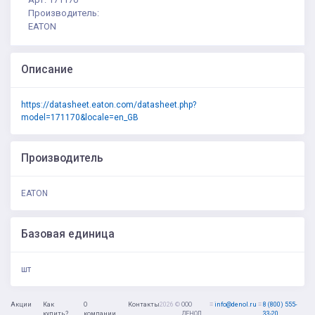
Производитель:
EATON
Описание
https://datasheet.eaton.com/datasheet.php?
model=171170&locale=en_GB
Производитель
EATON
Базовая единица
шт
Акции
Как
О
Контакты
2026 ©
ООО
≡
info@denol.ru
≡
8 (800) 555-
купить?
компании
ДЕНОЛ
33-20