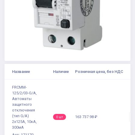
Название
Наличие
Розничная цена, без НДС
К
FRCMM-
125/2/03-G/A,
Автоматы
защитного
отключения
(тип G/A)
163 737.98 ₽
-
0 шт
2x125А, 10кА,
300мА
Арт: 171170