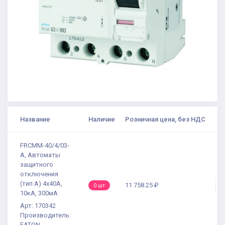
Название
Наличие
Розничная цена, без НДС
К
FRCMM-40/4/03-
A, Автоматы
защитного
отключения
(тип А) 4x40A,
11 758.25 ₽
-
0 шт
10кА, 300мА
Арт: 170342
Производитель:
EATON