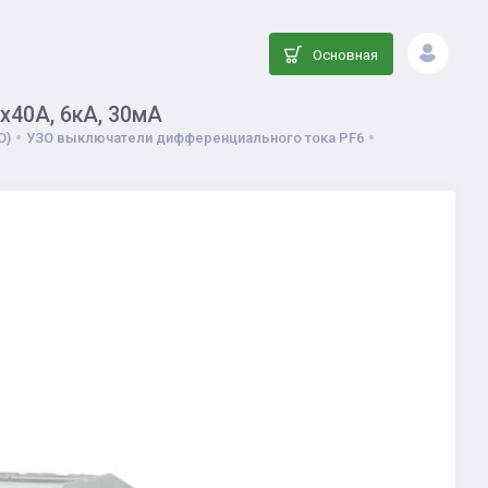
Основная
x40A, 6кA, 30мA
О)
УЗО выключатели дифференциального тока PF6