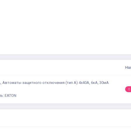
На
A, Автоматы защитного отключения (тип А) 4x40A, 6кA, 30мA
0
ь: EATON