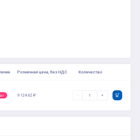
личие
Розничная цена, без НДС
Количество
9 124.62 ₽
-
+
 шт