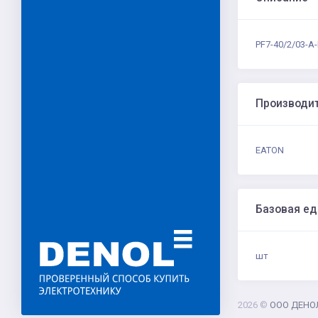
PF7-40/2/03-A
Производи
EATON
Базовая е
шт
2026 ©
ООО ДЕНО