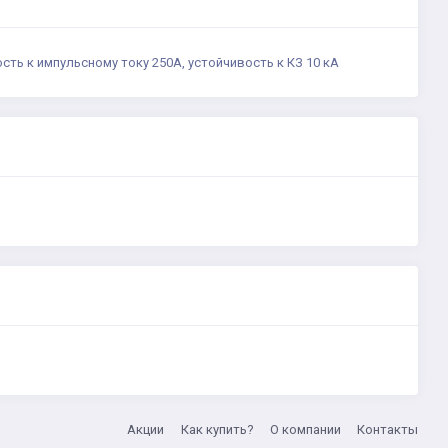
ость к импульсному току 250А, устойчивость к КЗ 10 кА
Акции
Как купить?
О компании
Контакты