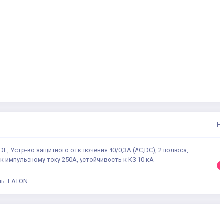
-DE, Устр-во защитного отключения 40/0,3А (AC,DC), 2 полюса,
к импульсному току 250А, устойчивость к КЗ 10 кА
ь: EATON