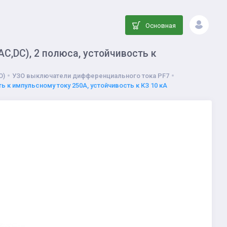
Основная
AC,DC), 2 полюса, устойчивость к
О)
УЗО выключатели дифференциального тока PF7
ь к импульсному току 250А, устойчивость к КЗ 10 кА