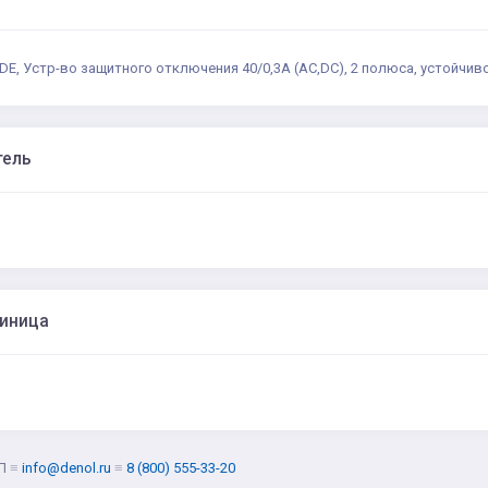
-DE, Устр-во защитного отключения 40/0,3А (AC,DC), 2 полюса, устойчив
тель
диница
Л
≡
info@denol.ru
≡
8 (800) 555-33-20