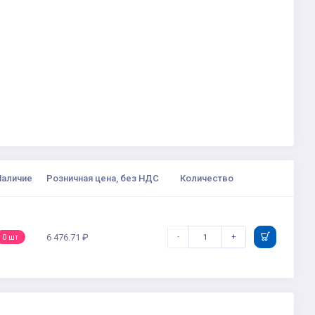
Наличие
Розничная цена, без НДС
Количество
-
+
6 476.71 ₽
0 шт