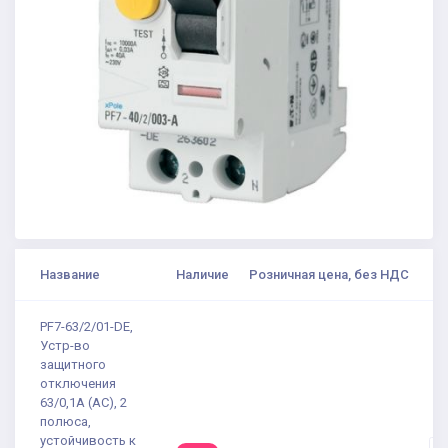
Название
Наличие
Розничная цена, без НДС
К
PF7-63/2/01-DE,
Устр-во
защитного
отключения
63/0,1А (АС), 2
полюса,
устойчивость к