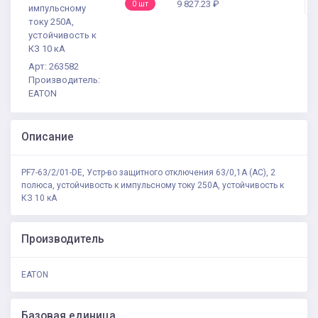
-
9 827.23 ₽
0 шт
импульсному
току 250А,
устойчивость к
КЗ 10 кА
Арт: 263582
Производитель:
EATON
Описание
PF7-63/2/01-DE, Устр-во защитного отключения 63/0,1А (АС), 2
полюса, устойчивость к импульсному току 250А, устойчивость к
КЗ 10 кА
Производитель
EATON
Базовая единица