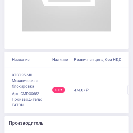
Название
Наличие
Розничная цена, без НДС
К
XTCD95-MIL
Механическая
блокировка
-
474.07 ₽
0 шт
Арт: CMD00682
Производитель:
EATON
Производитель