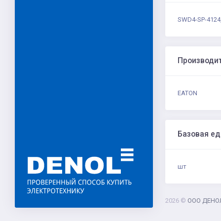
SWD4-SP-4124,
Производи
EATON
Базовая е
шт
2026 ©
ООО ДЕНО