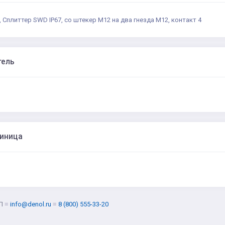
 Сплиттер SWD IP67, со штекер M12 на два гнезда M12, контакт 4
тель
диница
Л
≡
info@denol.ru
≡
8 (800) 555-33-20