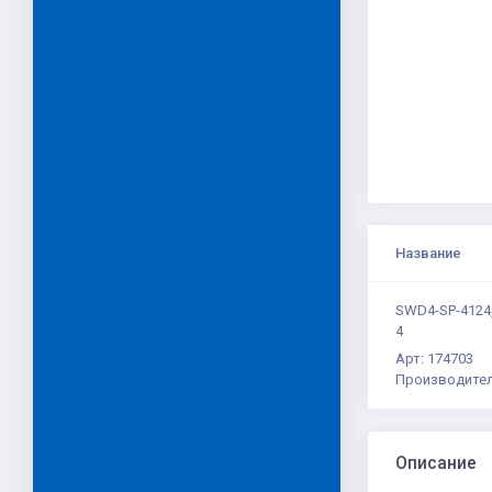
Название
SWD4-SP-4124,
4
Арт: 174703
Производител
Описание