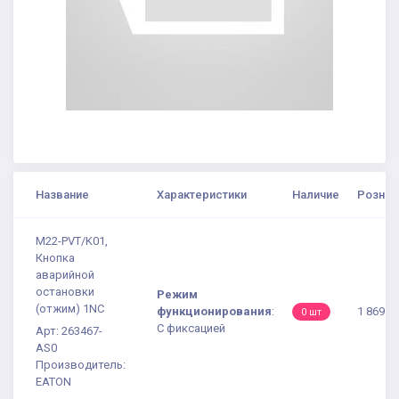
Название
Характеристики
Наличие
Рознич
M22-PVT/K01,
Кнопка
аварийной
остановки
Режим
(отжим) 1NC
функционирования
:
1 869.8
0 шт
С фиксацией
Арт: 263467-
AS0
Производитель:
EATON