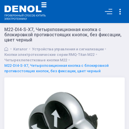
Основная
M22-DI4-S-X7, Четырхпозиционная кнопка с
блокировкой противостоящих кнопок, без фиксации,
цвет черный
Каталог
Устройства управления и сигнализации
Кнопки электротехнические серии RMQ-Titan M22
Четырехлепестковые кнопки M22
M22-DI4-S-X7, Четырхпозиционная кнопка с блокировкой
противостоящих кнопок, без фиксации, цвет черный