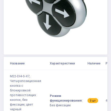
Название
Характеристики
Наличие
Роз
M22-DI4-S-X7,
Четырхпозиционная
кнопка с
блокировкой
противостоящих
Режим
кнопок, без
функционирования
:
4 3
3 шт
фиксации, цвет
Без фиксации
черный