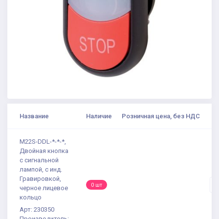
Название
Наличие
Розничная цена, без НДС
К
M22S-DDL-*-*-*,
Двойная кнопка
с сигнальной
лампой, с инд.
Гравировкой,
-
0 шт
черное лицевое
кольцо
Арт: 230350
Производитель: