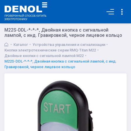
Основная
M22S-DDL-*-*-*, Двойная кнопка с сигнальной
лампой, с инд. Гравировкой, черное лицевое кольцо
Каталог
Устройства управления и сигнализации
Кнопки электротехнические серии RMQ-Titan M22
Двойные кнопки с сигнальной лампой M22
M22S-DDL-*-*-*, Двойная кнопка с сигнальной лампой, с инд.
Гравировкой, черное лицевое кольцо