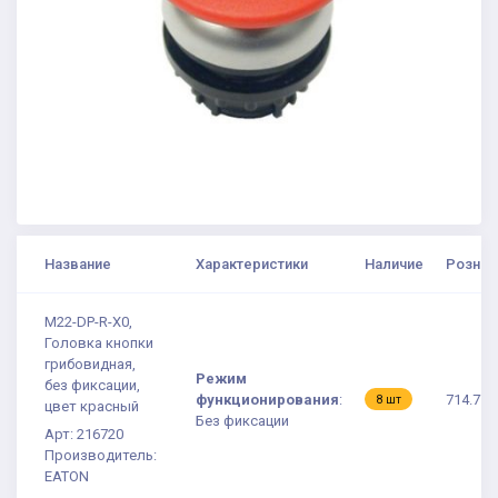
Название
Характеристики
Наличие
Рознич
M22-DP-R-X0,
Головка кнопки
грибовидная,
Режим
без фиксации,
функционирования
:
714.77 
8 шт
цвет красный
Без фиксации
Арт: 216720
Производитель:
EATON