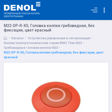
Основная
M22-DP-R-X0, Головка кнопки грибовидная, без
фиксации, цвет красный
Каталог
Устройства управления и сигнализации
Кнопки электротехнические серии RMQ-Titan M22
Грибовидные головки кнопок M22
M22-DP-R-X0, Головка кнопки грибовидная, без фиксации, цвет
красный